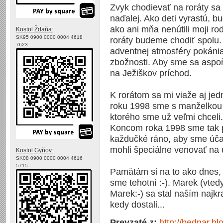
Zvyk chodievať na roráty sa
naďalej. Ako deti vyrastú, b
ako ani mňa nenútili moji rod
Kostol Ždaňa:
SK95 0900 0000 0004 4618
roráty budeme chodiť spolu.
7623
adventnej atmosféry pokáni
zbožnosti. Aby sme sa aspoň 
na Ježiškov príchod.
K rorátom sa mi viaže aj je
roku 1998 sme s manželkou 
ktorého sme už veľmi chceli.
Koncom roka 1998 sme tak p
každučké ráno, aby sme účas
mohli špeciálne venovať na
Kostol Gyňov:
SK08 0900 0000 0004 4616
5715
Pamätám si na to ako dnes, a
sme tehotní :-). Marek (vted
Marek:-) sa stal naším naj
kedy dostali...
Prevzaté z:
http://bednar.b