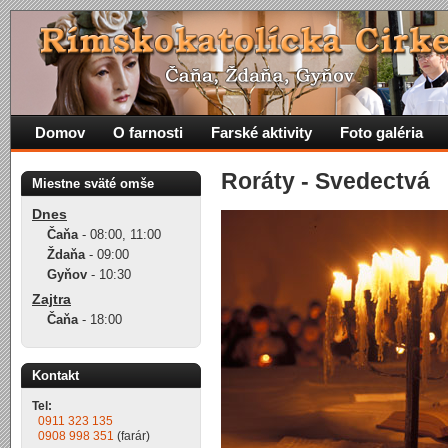
Domov
O farnosti
Farské aktivity
Foto galéria
Roráty - Svedectvá
Miestne sväté omše
Dnes
Čaňa
-
08:00
,
11:00
Ždaňa
-
09:00
Gyňov
-
10:30
Zajtra
Čaňa
-
18:00
Kontakt
Tel:
0911 323 135
0908 998 351
(farár)