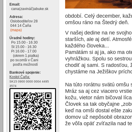
Email:
cana(zavináč)abuke.sk
období. Celý december, kaž
Adresa:
Osloboditeľov 28
omšou ráno na Štedrý deň.
044 14 Čaňa
(mapa)
V našej dedine na ne svojho 
Úradné hodiny:
starších, ale aj detí. Atmos
Po 15.00 - 16.30
každého človeka...
St 15.00 - 16.30
Pi 16.00 - 17.00
Pamätám si aj ja, ako ma ot
(okrem 1.piatka)
vyhrážkou. Spolu so sestrou
po sv.omši v Čani
chodiť aj sami. S radosťou, ž
podľa možností
chystáme na Ježiškov prích
Bankové spojenie:
Kostol Čaňa:
SK15 0900 0000 0004 4495
Na túto rorátnu svätú omšu s
3574
Mráz sa aj cez viacero vrst
kožu, vietor nám bičoval lí
Človek sa tak obyčajne „zob
keď na omši dostal ešte zak
domov už nepôsobil obrazom 
že vôľa opäť zvíťazila nad t