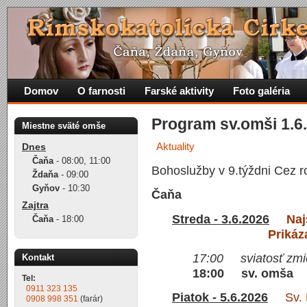
Domov
O farnosti
Farské aktivity
Foto galéria
Program sv.omši 1.6.
Miestne sväté omše
Aktuality
Dnes
Čaňa
-
08:00
,
11:00
Bohoslužby v 9.týždni Cez r
Ždaňa
-
09:00
Gyňov
-
10:30
Čaňa
Zajtra
Streda - 3.6.2026
Naj
Čaňa
-
18:00
Prikáz
17:00 sviatosť zmie
Kontakt
18:00 sv. omša
Tel:
0911 323 135
Piatok - 5.6.2026
Sv. Bo
0908 998 351
(farár)