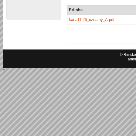
Príloha
kana11.26_oznamy_A.pdf
© Rímskok
admi
*