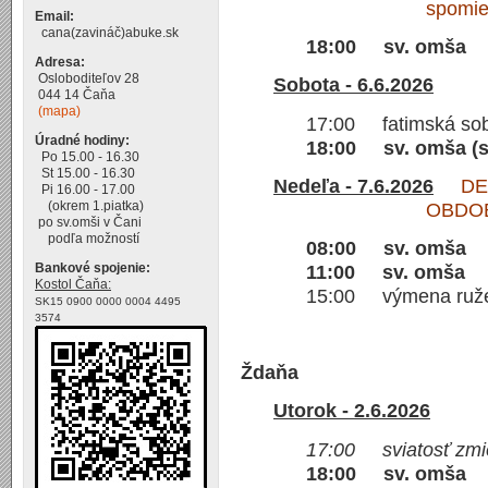
spomi
Email:
cana(zavináč)abuke.sk
18:00 sv. omša
Adresa:
Osloboditeľov 28
Sobota - 6.6.2026
044 14 Čaňa
(mapa)
17:00 fatimská so
Úradné hodiny:
18:00 sv. omša (s
Po 15.00 - 16.30
St 15.00 - 16.30
Nedeľa - 7.6.2026
DESI
Pi 16.00 - 17.00
(okrem 1.piatka)
OBDO
po sv.omši v Čani
podľa možností
08:00 sv. omša
Bankové spojenie:
11:00 sv. omša
Kostol Čaňa:
15:00 výmena ružen
SK15 0900 0000 0004 4495
3574
Ždaňa
Utorok - 2.6.2026
17:00 sviatosť zmie
18:00 sv. omša