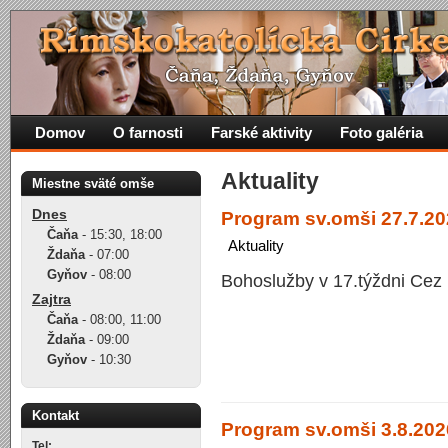
Domov
O farnosti
Farské aktivity
Foto galéria
Aktuality
Miestne sväté omše
Dnes
Program sv.omši 27.7.202
Čaňa
-
15:30
,
18:00
Aktuality
Ždaňa
-
07:00
Gyňov
-
08:00
Bohoslužby v 17.týždni Cez 
Zajtra
Čaňa
-
08:00
,
11:00
Ždaňa
-
09:00
Gyňov
-
10:30
Kontakt
Program sv.omši 3.8.2026
Tel: