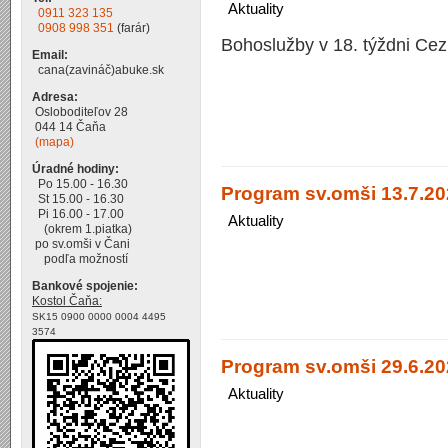
Aktuality
0911 323 135
0908 998 351
(farár)
Bohoslužby v 18. týždni Cez
Email:
cana(zavináč)abuke.sk
Adresa:
Osloboditeľov 28
044 14 Čaňa
(mapa)
Úradné hodiny:
Po 15.00 - 16.30
Program sv.omši 13.7.20
St 15.00 - 16.30
Pi 16.00 - 17.00
Aktuality
(okrem 1.piatka)
po sv.omši v Čani
podľa možností
Bankové spojenie:
Kostol Čaňa:
SK15 0900 0000 0004 4495
3574
Program sv.omši 29.6.202
Aktuality