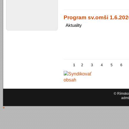
Program sv.omši 1.6.2026
Aktuality
1
2
3
4
5
6
© Rímskok
admi
*