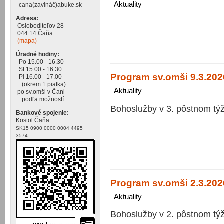
Aktuality
cana(zavináč)abuke.sk
Adresa:
Osloboditeľov 28
044 14 Čaňa
(mapa)
Úradné hodiny:
Po 15.00 - 16.30
St 15.00 - 16.30
Program sv.omši 9.3.2026
Pi 16.00 - 17.00
(okrem 1.piatka)
Aktuality
po sv.omši v Čani
podľa možností
Bohoslužby v 3. pôstnom týž
Bankové spojenie:
Kostol Čaňa:
SK15 0900 0000 0004 4495
3574
Program sv.omši 2.3.2026
Aktuality
Bohoslužby v 2. pôstnom týž