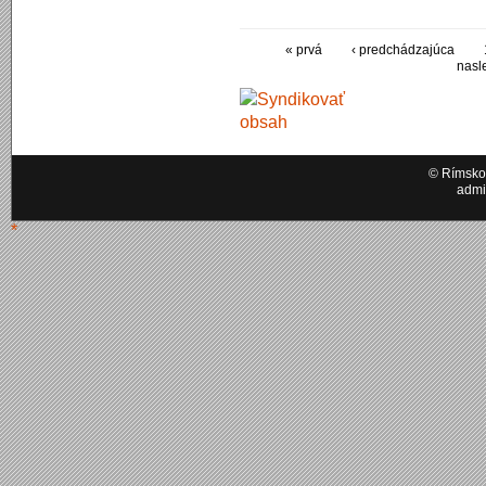
« prvá
‹ predchádzajúca
nasl
© Rímskok
admi
*