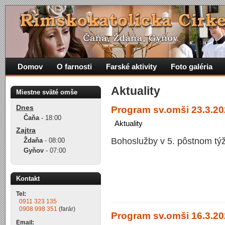
Domov
O farnosti
Farské aktivity
Foto galéria
Aktuality
Miestne sväté omše
Dnes
Program sv.omši 23.3.20
Čaňa
-
18:00
Aktuality
Zajtra
Bohoslužby v 5. pôstnom týž
Ždaňa
-
08:00
Gyňov
-
07:00
Kontakt
Tel:
0911 323 135
0908 998 351
(farár)
Program sv.omši 16.3.20
Email: